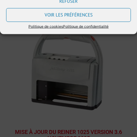
REFUSER
VOIR LES PRÉFÉRENCES
PPWR
Politique de cookies
Politique de confidentialité
MISE À JOUR DU REINER 1025 VERSION 3.6