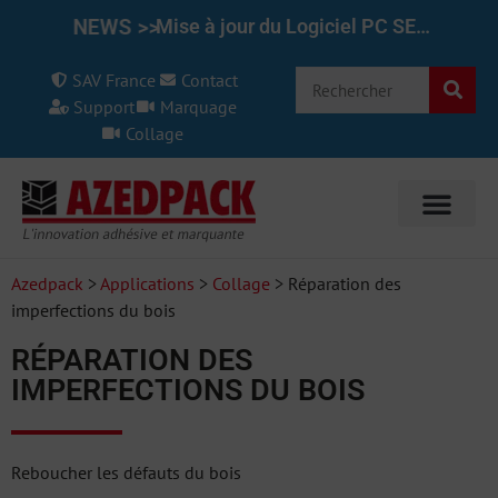
NEWS >>
Mise à jour du Logiciel PC SET pour le REINER 1025/970 7.50
SAV France
Contact
Support
Marquage
Collage
Azedpack
>
Applications
>
Collage
>
Réparation des
imperfections du bois
RÉPARATION DES
IMPERFECTIONS DU BOIS
Reboucher les défauts du bois