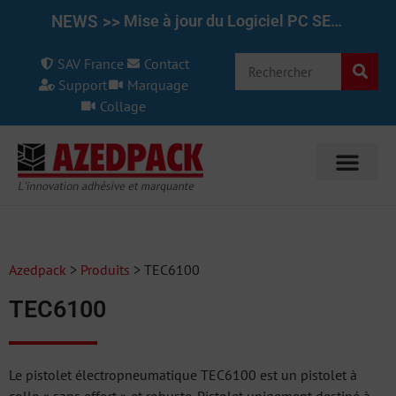
NEWS >>
NEWS >>
Mise à jour du Logiciel PC SET pour le REINER 1025/970 7.50
SAV France
Contact
Support
Marquage
Collage
Azedpack
>
Produits
>
TEC6100
TEC6100
Le pistolet électropneumatique TEC6100 est un pistolet à