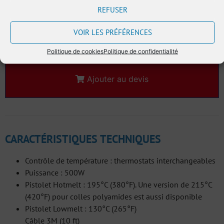
CONSOMMABLES :
REFUSER
Voir aussi
Colle hotmelt 43mm
.
VOIR LES PRÉFÉRENCES
Politique de cookies
Politique de confidentialité
Ajouter au devis
CARACTÉRISTIQUES TECHNIQUES
Contrôle de température : thermostats interchangeables
Puissance : 500W
Pistolet Hotmelt : 195°C (380°F). Une version de 215°C
(420°F) pour colles polyamides est aussi disponible
Pistolet Lowmelt : 130°C (265°F)
Câble 3M (10 ft)