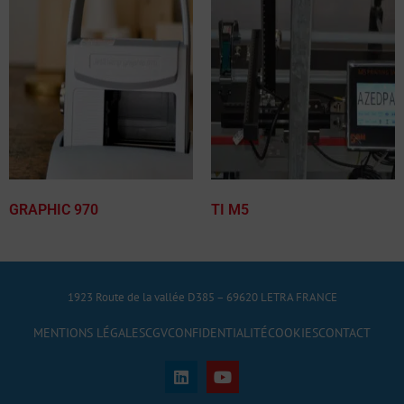
GRAPHIC 970
TI M5
1923 Route de la vallée D385 – 69620 LETRA FRANCE
MENTIONS LÉGALES
CGV
CONFIDENTIALITÉ
COOKIES
CONTACT