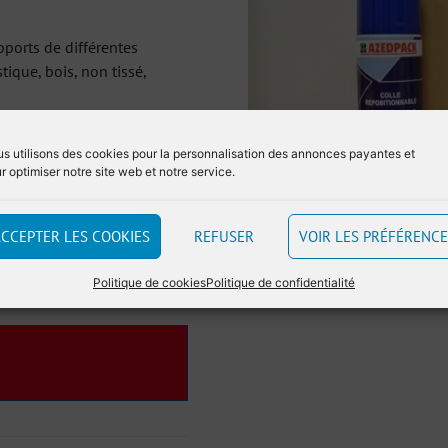
ports de différentes
tique, bois, non tissé,
upports à assembler. Vous
s utilisons des cookies pour la personnalisation des annonces payantes et
ent.
r optimiser notre site web et notre service.
e excellente adhérence, ne
CCEPTER LES COOKIES
REFUSER
VOIR LES PRÉFÉRENC
Politique de cookies
Politique de confidentialité