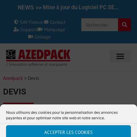
NEWS >>
Mise à jour du Logiciel PC SET pour le REINER 1025/970 7.50
SAV France
Contact
Support
Marquage
Collage
Azedpack
>
Devis
DEVIS
Nous utilisons des cookies pour la personnalisation des annonces
payantes et pour optimiser notre site web et notre service.
ACCEPTER LES COOKIES