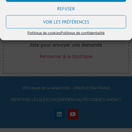
REFUSER
VOIR LES PRÉFÉRENCES
Politique de cookies
Politique de confidentialité
Votre liste est vide, ajoutez des produits à la
liste pour envoyer une demande
Retourner à la boutique
1923 Route de la vallée D385 – 69620 LETRA FRANCE
MENTIONS LÉGALES
CGV
CONFIDENTIALITÉ
COOKIES
CONTACT