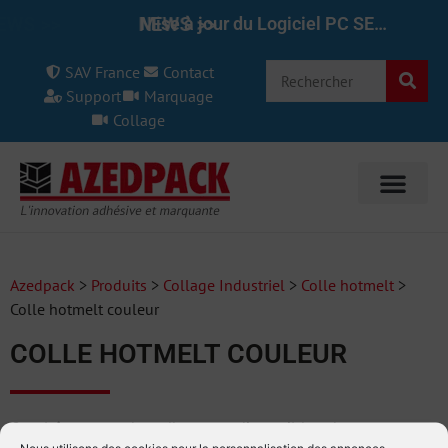
NEWS >>
NEWS >>
Mise à jour du Logiciel PC SET pour le REINER 1025/970 7.50
SAV France
Contact
Support
Marquage
Collage
Azedpack
>
Produits
>
Collage Industriel
>
Colle hotmelt
>
Colle hotmelt couleur
COLLE HOTMELT COULEUR
Ces bâtonnets de colles sont disponibles dans