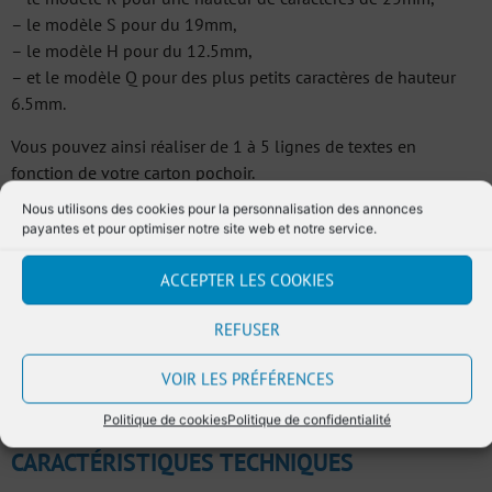
– le modèle S pour du 19mm,
– le modèle H pour du 12.5mm,
– et le modèle Q pour des plus petits caractères de hauteur
6.5mm.
Vous pouvez ainsi réaliser de 1 à 5 lignes de textes en
fonction de votre carton pochoir.
Nous utilisons des cookies pour la personnalisation des annonces
Notre équipe technique assure le SAV.
payantes et pour optimiser notre site web et notre service.
ACCEPTER LES COOKIES
REFUSER
Ajouter au devis
VOIR LES PRÉFÉRENCES
Politique de cookies
Politique de confidentialité
CARACTÉRISTIQUES TECHNIQUES