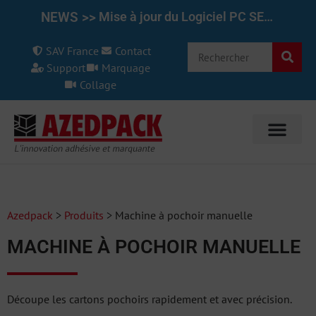
NEWS >>
Mise à jour du Logiciel PC SET pour le REINER 1025/970 7.50
SAV France
Contact
Support
Marquage
Collage
Azedpack
>
Produits
>
Machine à pochoir manuelle
MACHINE À POCHOIR MANUELLE
Découpe les cartons pochoirs rapidement et avec précision.