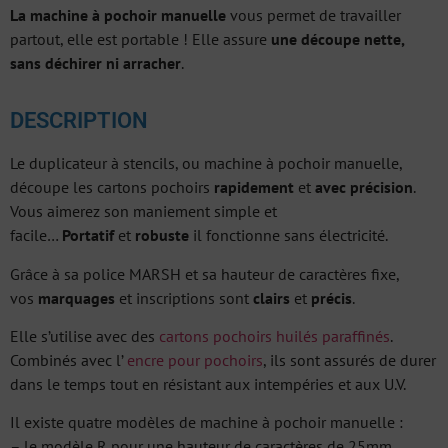
La machine à pochoir manuelle
vous permet de travailler
partout, elle est portable ! Elle assure
une découpe nette,
sans déchirer ni arracher
.
DESCRIPTION
Le duplicateur à stencils, ou machine à pochoir manuelle,
découpe les cartons pochoirs
rapidement
et
avec précision
.
Vous aimerez son maniement simple et
facile…
Portatif
et
robuste
il fonctionne sans électricité.
Grâce à sa police MARSH et sa hauteur de caractères fixe,
vos
marquages
et inscriptions sont
clairs
et
précis
.
Elle s’utilise avec des
cartons pochoirs huilés paraffinés
.
Combinés avec l’
encre pour pochoirs
, ils sont assurés de durer
dans le temps tout en résistant aux intempéries et aux U.V.
Il existe quatre modèles de machine à pochoir manuelle :
– le modèle R pour une hauteur de caractères de 25mm,