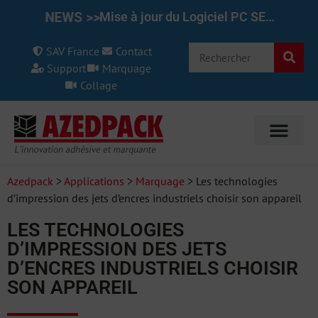
NEWS >>
Mise à jour du Logiciel PC SET pour le REINER 1025/970 7.50
SAV France
Contact
Support
Marquage
Collage
Azedpack
>
Applications
>
Marquage
>
Les technologies
d’impression des jets d’encres industriels choisir son appareil
LES TECHNOLOGIES
D’IMPRESSION DES JETS
D’ENCRES INDUSTRIELS CHOISIR
SON APPAREIL