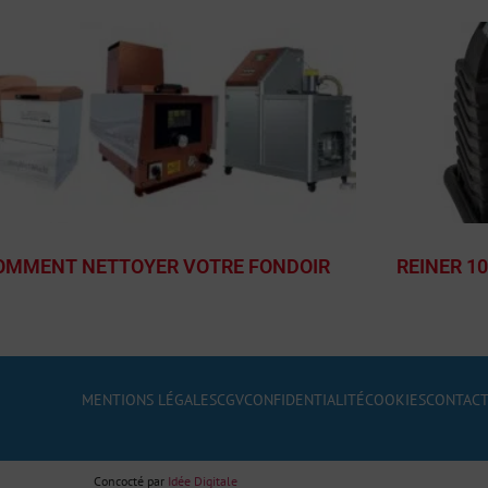
OMMENT NETTOYER VOTRE FONDOIR
REINER 1
MENTIONS LÉGALES
CGV
CONFIDENTIALITÉ
COOKIES
CONTAC
Concocté par
Idée Digitale