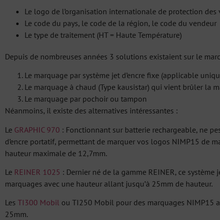
Le logo de l’organisation internationale de protection des
Le code du pays, le code de la région, le code du vendeur
Le type de traitement (HT = Haute Température)
Depuis de nombreuses années 3 solutions existaient sur le marc
Le marquage par système jet d’encre fixe (applicable uniq
Le marquage à chaud (Type kausistar) qui vient brûler la m
Le marquage par pochoir ou tampon
Néanmoins, il existe des alternatives intéressantes :
Le
GRAPHIC 970
: Fonctionnant sur batterie rechargeable, ne pes
d’encre portatif, permettant de marquer vos logos NIMP15 de ma
hauteur maximale de 12,7mm.
Le
REINER 1025
: Dernier né de la gamme REINER, ce système jet
marquages avec une hauteur allant jusqu’à 25mm de hauteur.
Les
TI300 Mobil
ou TI250 Mobil pour des marquages NIMP15 av
25mm.