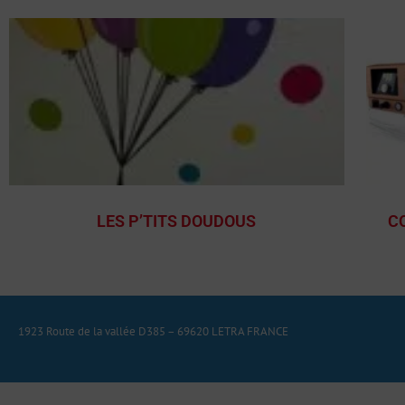
LES P’TITS DOUDOUS
C
1923 Route de la vallée D385 – 69620 LETRA FRANCE