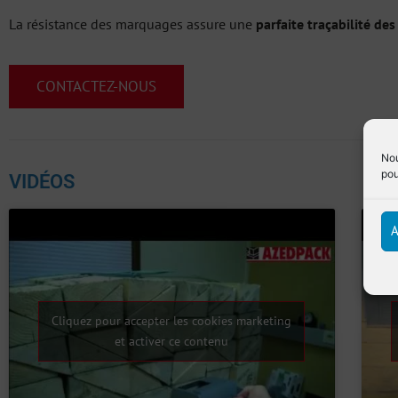
La résistance des marquages assure une
parfaite traçabilité des
CONTACTEZ-NOUS
Nou
pou
VIDÉOS
A
Cliquez pour accepter les cookies marketing
et activer ce contenu