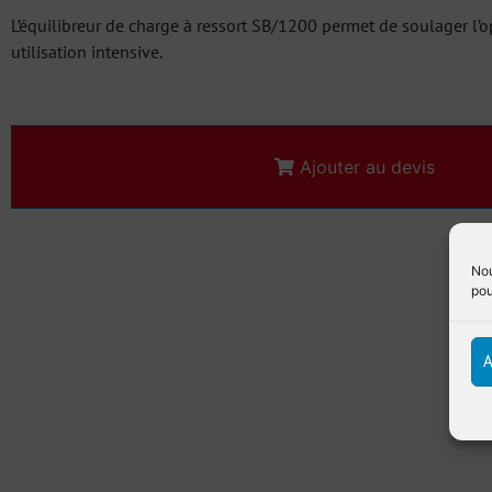
L’équilibreur de charge à ressort SB/1200 permet de soulager l’o
utilisation intensive.
Ajouter au devis
Nou
pou
A