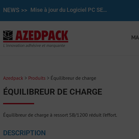
NEWS >>
Mise à jour du Logiciel PC SET pour le REINER 1025/970 7.50
MA
Azedpack
>
Produits
>
Équilibreur de charge
ÉQUILIBREUR DE CHARGE
Équilibreur de charge à ressort SB/1200 réduit l’effort.
DESCRIPTION