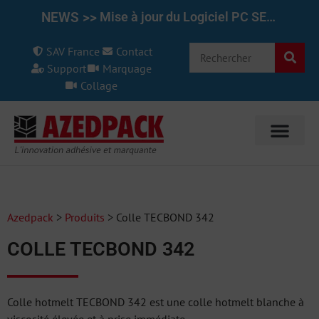
NEWS >>
Mise à jour du Logiciel PC SET pour le REINER 1025/970 7.50
SAV France
Contact
Support
Marquage
Collage
Azedpack
>
Produits
>
Colle TECBOND 342
COLLE TECBOND 342
Colle hotmelt TECBOND 342 est une colle hotmelt blanche à