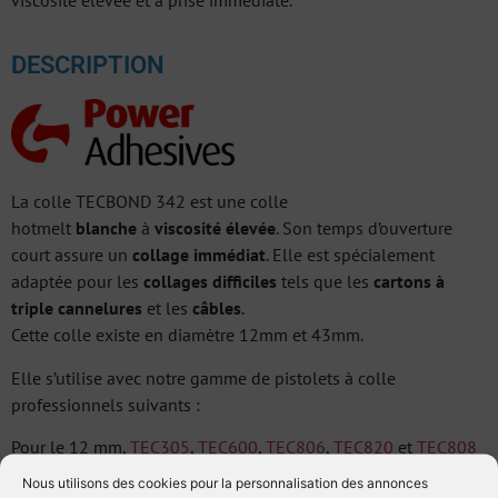
viscosité élevée et à prise immédiate.
DESCRIPTION
La colle TECBOND 342 est une colle
hotmelt
blanche
à
viscosité élevée
. Son temps d’ouverture
court assure un
collage immédiat
. Elle est spécialement
adaptée pour les
collages difficiles
tels que les
cartons à
triple cannelures
et les
câbles
.
Cette colle existe en diamètre 12mm et 43mm.
Elle s’utilise avec notre gamme de pistolets à colle
professionnels suivants :
Pour le 12 mm,
TEC305
,
TEC600
,
TEC806
,
TEC820
et
TEC808
Nous utilisons des cookies pour la personnalisation des annonces
Pour le 43 mm,
TEC3400
,
TEC6100
,
TEC6300