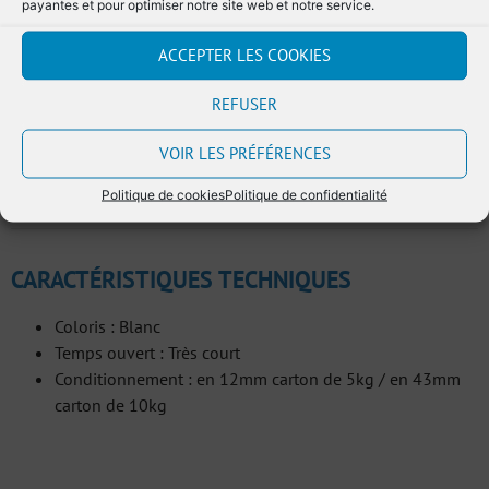
payantes et pour optimiser notre site web et notre service.
ACCEPTER LES COOKIES
REFUSER
Ajouter au devis
VOIR LES PRÉFÉRENCES
Politique de cookies
Politique de confidentialité
CARACTÉRISTIQUES TECHNIQUES
Coloris : Blanc
Temps ouvert : Très court
Conditionnement : en 12mm carton de 5kg / en 43mm
carton de 10kg