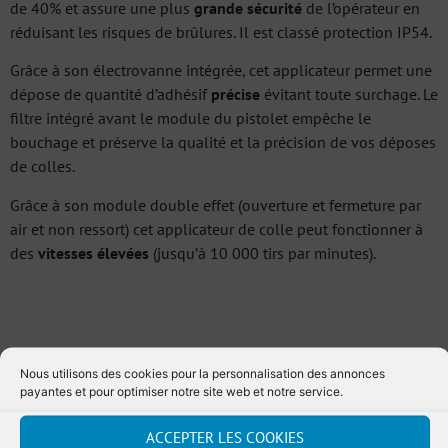
de 40% et assure une plus
grande sécurité
de l’opérateur en
réduisant les risques de brûlures. Il est classé protection IP54.
Grâce à son électrovanne intégrée, cet applicateur permet une
dépose de quantité d’adhésif
précise
évitant toute surchage. Le
filtre intégré avant le module du pistolet empêche le
bouchage et préserve la qualité et la précision de vos déposes
de colles.
Grâce à son module double effet (ouverture et fermeture par
air et non ressort) cet applicateur de colle peut fonctionner à
des
vitesses élevées
(jusqu’à 10 000 tirs par minutes).
Nous utilisons des cookies pour la personnalisation des annonces
payantes et pour optimiser notre site web et notre service.
Ajouter au devis
ACCEPTER LES COOKIES