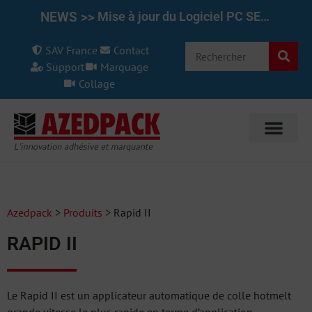
NEWS >>
Mise à jour du Logiciel PC SET pour le REINER 1025/970 7.50
SAV France
Contact
Support
Marquage
Collage
Azedpack
>
Produits
>
Rapid II
RAPID II
Le Rapid II est un applicateur automatique de colle hotmelt